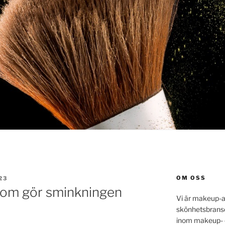
OM OSS
23
 som gör sminkningen
Vi är makeup-a
skönhetsbrans
inom makeup- o