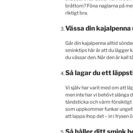
bråttom? Föna naglarna på med
riktigt bra.
Vässa din kajalpenna 
Går din kajalpenna alltid sönd
sminktips här är att du lägger 
du vässar den. När den är kall tå
Så lagar du ett läppst
Vi själv har varit med om att 
men inte har vi behövt slänga 
tändsticka och värm försiktigt
som uppkommer funkar ungefär 
att lappa ihop det – in i frysen 
Så håller ditt smink 