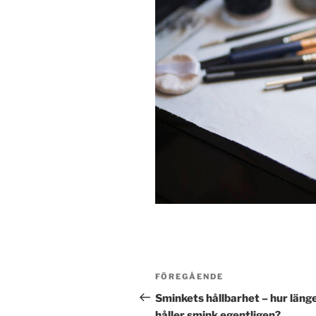
Inläggsnavigering
Föregående
FÖREGÅENDE
inlägg
Sminkets hållbarhet – hur läng
håller smink egentligen?