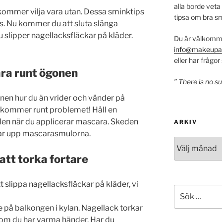
alla borde veta 
 kommer vilja vara utan. Dessa sminktips
tipsa om bra sm
fs. Nu kommer du att sluta slänga
u slipper nagellacksfläckar på kläder.
Du är välkomme
info@makeupar
eller har frågo
ra runt ögonen
” There is no 
nen hur du än vrider och vänder på
 kommer runt problemet! Håll en
den när du applicerar mascara. Skeden
ARKIV
ar upp mascarasmulorna.
Arkiv
 att torka fortare
slippa nagellacksfläckar på kläder, vi
Sök
efter:
e på balkongen i kylan. Nagellack torkar
 om du har varma händer. Har du