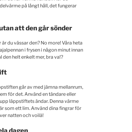
elvärme på långt håll, det fungerar
utan att den går sönder
er är du vässar den? No more! Våra heta
kajalpennan i frysen i någon minut innan
l den helt enkelt mer, bra va!?
ift
läppstiften går av med jämna mellanrum,
dem för det. Använd en tändare eller
 upp läppstiftets ändar. Denna värme
som ett lim. Använd dina fingrar för
över natten och voilà!
hela dagen