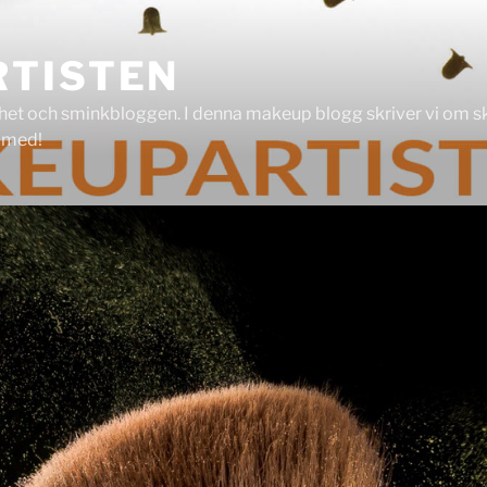
TISTEN
et och sminkbloggen. I denna makeup blogg skriver vi om skö
g med!