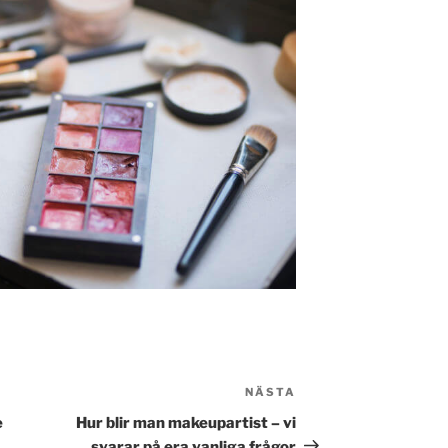
NÄSTA
Nästa
inlägg
e
Hur blir man makeupartist – vi
svarar på era vanliga frågor