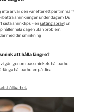
 inte är var den var efter ett par timmar?
förbättra sminkningen under dagen? Du
t sista sminktips – en
setting spray
! En
up håller hela dagen utan problem.
 klar med din sminkning
t smink att hålla längre?
 vi går igenom bassminkets hållbarhet
förlänga hållbarheten på dina
ets hållbarhet.