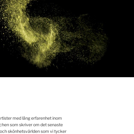
rtister med lång erfarenhet inom
chen som skriver om det senaste
ch skönhetsvärlden som vi tycker